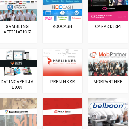
sur les réseaux
internet
ociaux en...
GAMBLING
KOOCASH
CARPE DIEM
AFFILIATION
DATINGAFFILIA
PRELINKER
MOBPARTNER
TION