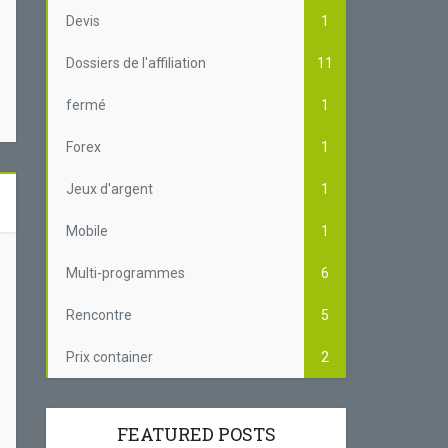
Devis
1
Dossiers de l'affiliation
11
fermé
1
Forex
1
Jeux d'argent
1
Mobile
1
Multi-programmes
6
Rencontre
5
Prix container
2
Pourquoi créer une
FEATURED POSTS
te
Affil