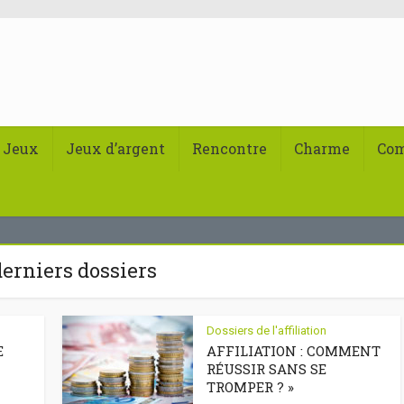
Jeux
Jeux d’argent
Rencontre
Charme
Co
erniers dossiers
Dossiers de l'affiliation
E
AFFILIATION : COMMENT
RÉUSSIR SANS SE
TROMPER ? »