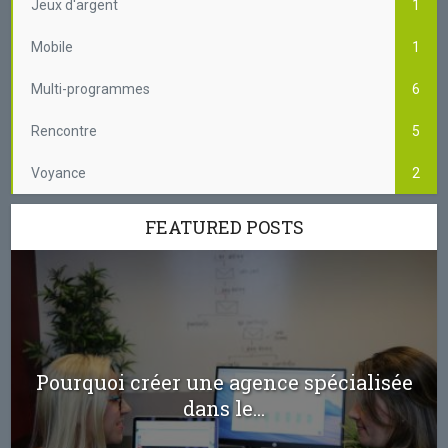
Jeux d'argent
1
Mobile
1
Multi-programmes
6
Rencontre
5
Voyance
2
FEATURED POSTS
Pourquoi créer une agence spécialisée
dans le...