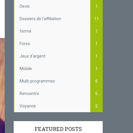
Devis
1
Dossiers de l'affiliation
11
fermé
1
Forex
1
Jeux d'argent
1
Mobile
1
Multi-programmes
6
Rencontre
5
Voyance
2
FEATURED POSTS
te
Affil