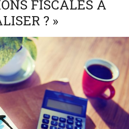
ONS FISCALES À
LISER ? »
nt lancer ses
Comment vendre un si