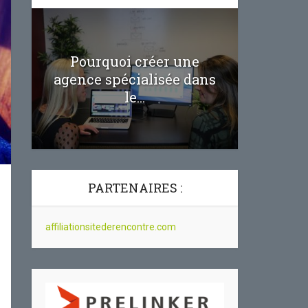
réussir 
Pourquoi créer une
agence spécialisée dans
le...
PARTENAIRES :
affiliationsitederencontre.com