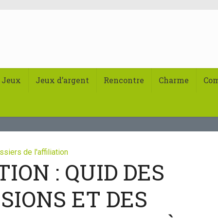
Jeux
Jeux d’argent
Rencontre
Charme
Co
siers de l'affiliation
TION : QUID DES
SIONS ET DES