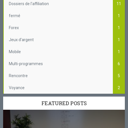
Dossiers de l'affiliation
11
fermé
1
Forex
1
Jeux d'argent
1
Mobile
1
Multi-programmes
6
Rencontre
5
Voyance
2
FEATURED POSTS