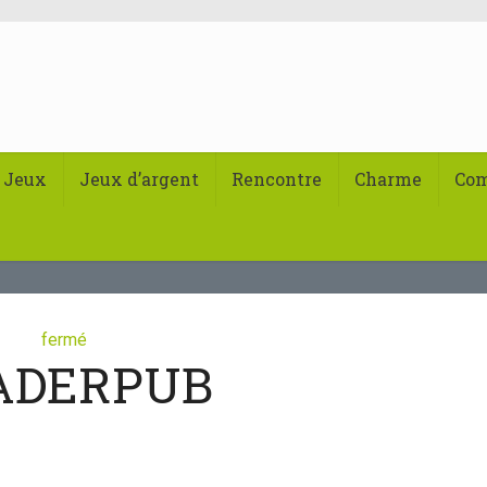
Jeux
Jeux d’argent
Rencontre
Charme
Co
fermé
ADERPUB