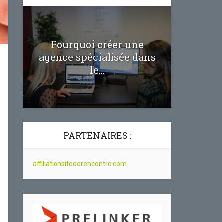
Pourquoi créer une
te
Affil
agence spécialisée dans
réussir 
le...
PARTENAIRES :
affiliationsitederencontre.com