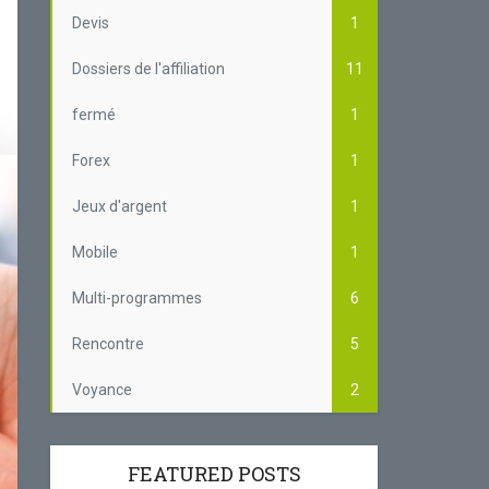
Devis
1
Dossiers de l'affiliation
11
fermé
1
Forex
1
Jeux d'argent
1
Mobile
1
Multi-programmes
6
Rencontre
5
Voyance
2
FEATURED POSTS