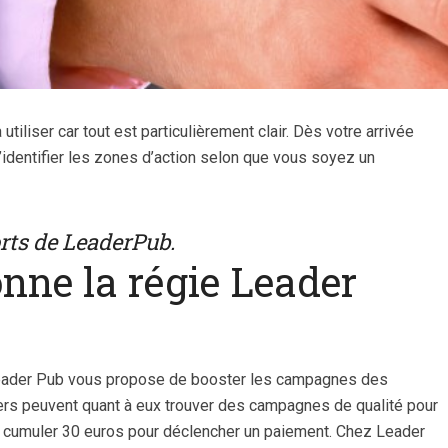
nt lancer ses
Comment vendre un si
sur les réseaux
internet
tiliser car tout est particulièrement clair. Dès votre arrivée
ociaux en...
e d’identifier les zones d’action selon que vous soyez un
orts de LeaderPub.
ne la régie Leader
 Leader Pub vous propose de booster les campagnes des
rs peuvent quant à eux trouver des campagnes de qualité pour
it de cumuler 30 euros pour déclencher un paiement. Chez Leader